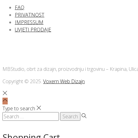
FAQ
PRIVATNOST
IMPRESSUM
UVJETI PRODAJE
MBStudio, obrt za dizajn, proizvodnju i trgovinu – Krapina, Ul
Copyright © 2025.
Voxern Web Dizajn
Type to search
Search
for:
Shopping Cart