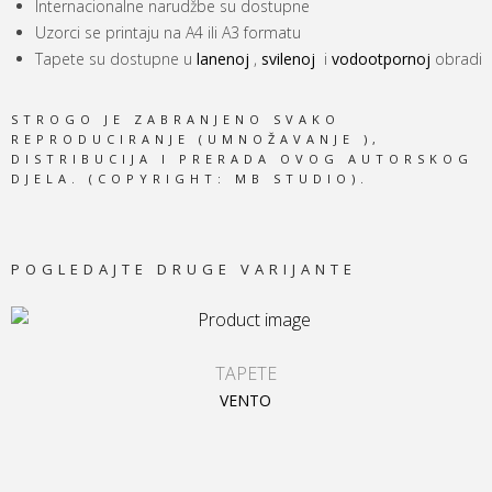
Internacionalne narudžbe su dostupne
Uzorci se printaju na A4 ili A3 formatu
Tapete su dostupne u
lanenoj
,
svilenoj
i
vodootpornoj
obradi
STROGO JE ZABRANJENO SVAKO
REPRODUCIRANJE (UMNOŽAVANJE ),
DISTRIBUCIJA I PRERADA OVOG AUTORSKOG
DJELA. (COPYRIGHT: MB STUDIO).
POGLEDAJTE DRUGE VARIJANTE
TAPETE
VENTO