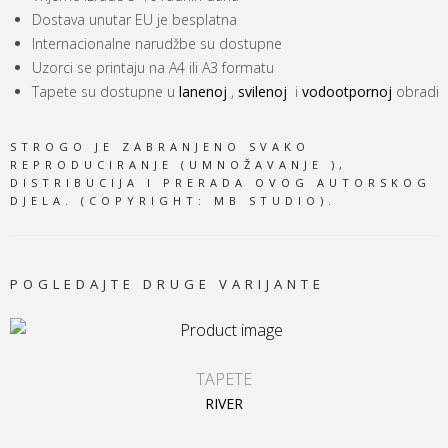
Dostava unutar EU je besplatna
Internacionalne narudžbe su dostupne
Uzorci se printaju na A4 ili A3 formatu
Tapete su dostupne u
lanenoj
,
svilenoj
i
vodootpornoj
obradi
STROGO JE ZABRANJENO SVAKO
REPRODUCIRANJE (UMNOŽAVANJE ),
DISTRIBUCIJA I PRERADA OVOG AUTORSKOG
DJELA. (COPYRIGHT: MB STUDIO).
POGLEDAJTE DRUGE VARIJANTE
TAPETE
RIVER