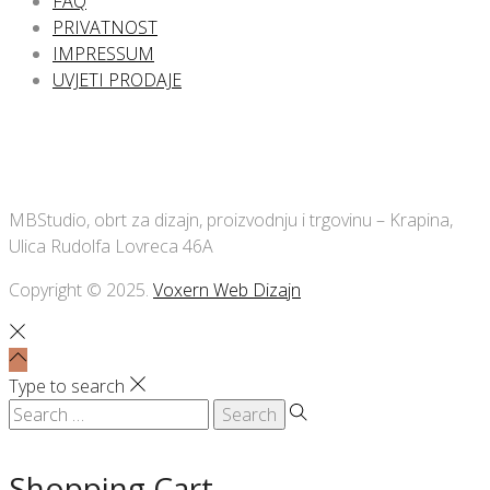
FAQ
PRIVATNOST
IMPRESSUM
UVJETI PRODAJE
MBStudio, obrt za dizajn, proizvodnju i trgovinu – Krapina,
Ulica Rudolfa Lovreca 46A
Copyright © 2025.
Voxern Web Dizajn
Type to search
Search
for:
Shopping Cart