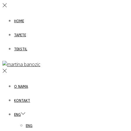
HOME
TAPETE
TEKSTIL
O NAMA
KONTAKT
ENG
ENG