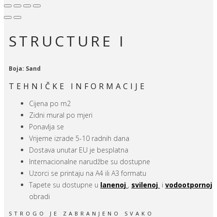
STRUCTURE I
Boja: Sand
TEHNIČKE INFORMACIJE
Cijena po m2
Zidni mural po mjeri
Ponavlja se
Vrijeme izrade 5-10 radnih dana
Dostava unutar EU je besplatna
Internacionalne narudžbe su dostupne
Uzorci se printaju na A4 ili A3 formatu
Tapete su dostupne u
lanenoj
,
svilenoj
i
vodootpornoj
obradi
STROGO JE ZABRANJENO SVAKO