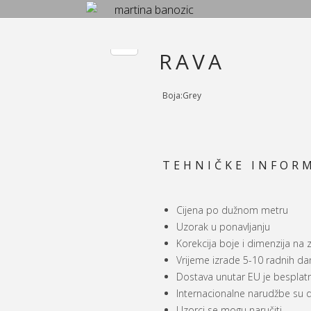
RAVA
Boja:Grey
TEHNIČKE INFORM
Cijena po dužnom metru
Uzorak u ponavljanju
Korekcija boje i dimenzija na 
Vrijeme izrade 5-10 radnih da
Dostava unutar EU je besplat
Internacionalne narudžbe su
Uzorci se mogu naručiti