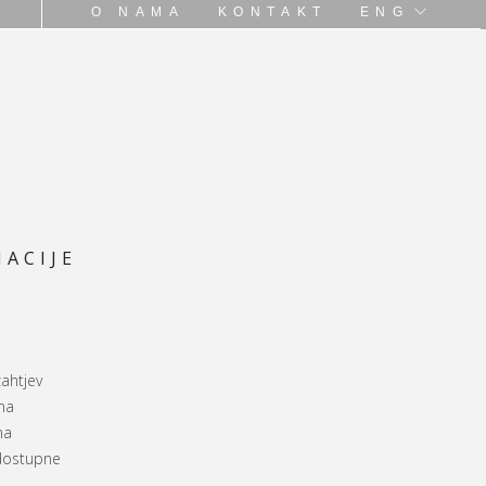
O NAMA
KONTAKT
ENG
ACIJE
zahtjev
na
na
 dostupne