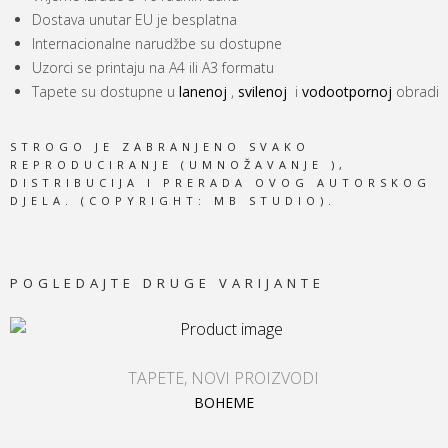
Dostava unutar EU je besplatna
Internacionalne narudžbe su dostupne
Uzorci se printaju na A4 ili A3 formatu
Tapete su dostupne u
lanenoj
,
svilenoj
i
vodootpornoj
obradi
STROGO JE ZABRANJENO SVAKO
REPRODUCIRANJE (UMNOŽAVANJE ),
DISTRIBUCIJA I PRERADA OVOG AUTORSKOG
DJELA. (COPYRIGHT: MB STUDIO).
POGLEDAJTE DRUGE VARIJANTE
TAPETE
,
NOVI PROIZVODI
BOHEME